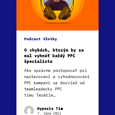
Podcast
Všetky
O chybách, ktorým by sa
mal vyhnúť každý PPC
špecialista
Ako správne postupovať pri
nastavovaní a vyhodnocovaní
PPC kampaní sa dozvieš od
teamleaderky PPC
tímu Terézie…
Hyperia Tím
7. júna 2022