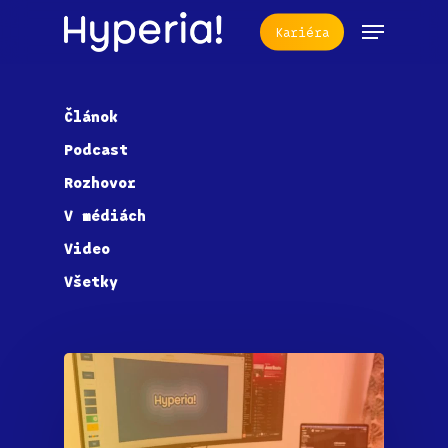
Skip
Menu
Kariéra
to
main
content
Článok
Podcast
Rozhovor
V médiách
Video
Všetky