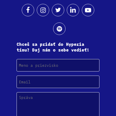
Chceš sa pridať do Hyperia
tímu? Daj nám o sebe vedieť!
Meno
a
priezvisko
Email
(Povinné)
Správa