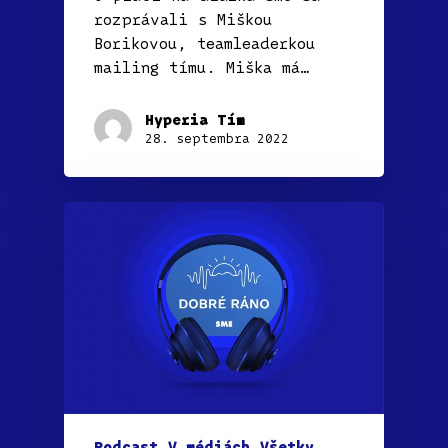
rozprávali s Miškou
Borikovou, teamleaderkou
mailing tímu. Miška má…
Hyperia Tím
28. septembra 2022
Podcast
V médiách
Všetky