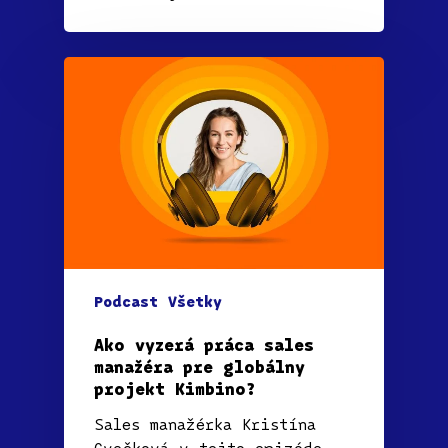
Podcast
Všetky
Ako vyzerá práca sales
manažéra pre globálny
projekt Kimbino?
Sales manažérka Kristína
Cvečková v tejto epizóde