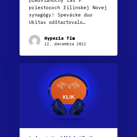
priestoroch žilinskej Novej
synagógy! Spevácke duo
Ukitas odštartovalo…
Hyperia Tím
22. decembra 2022