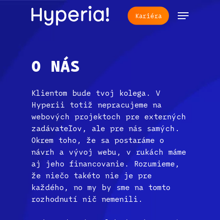
Skip
Menu
Kariéra
to
main
content
O
NÁS
Klientom bude tvoj kolega. V
Hyperii totiž nepracujeme na
webových projektoch pre externých
zadávateľov, ale pre nás samých.
Okrem toho, že sa postaráme o
návrh a vývoj webu, v rukách máme
aj jeho financovanie. Rozumieme,
že niečo takéto nie je pre
každého, no my by sme na tomto
rozhodnutí nič nemenili.