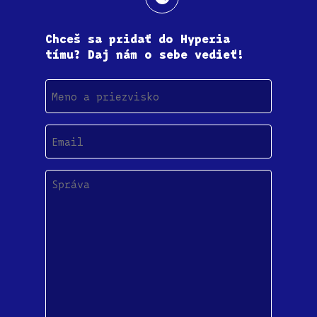
Chceš sa pridať do Hyperia
tímu? Daj nám o sebe vedieť!
Meno
a
priezvisko
Email
(Povinné)
Správa