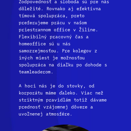
Zodpovednosť a sloboda sú pre nás
dôležité. Rovnako aj efektívna
tímová spolupráca, preto
preferujeme prácu v našom
priestrannom office v Žiline.
Flexibilný pracovný čas a
homeoffice sú u nás
samozrejmosťou. Pre kolegov z
iných miest je možnosťou
spolupráca na diaľku po dohode s
teamleaderom.
A hoci nás je do stovky
, od
korporátu máme ďaleko. Viac než
striktným pravidlám totiž dávame
prednosť vzájomnej dôvere a
uvoľnenej atmosfére.