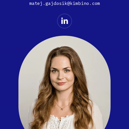
matej.gajdosik@kimbino.com