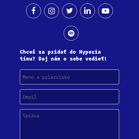
Chceš sa pridať do Hyperia
tímu? Daj nám o sebe vedieť!
Meno
a
priezvisko
Email
(Povinné)
Správa