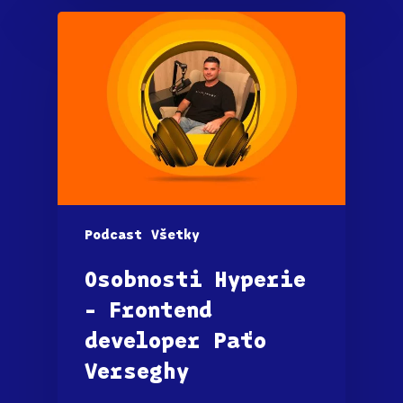
Podcast
Všetky
Osobnosti Hyperie
– Frontend
developer Paťo
Verseghy