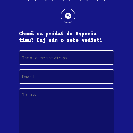
Chceš sa pridať do Hyperia
tímu? Daj nám o sebe vedieť!
Meno
a
priezvisko
Email
(Povinné)
Správa