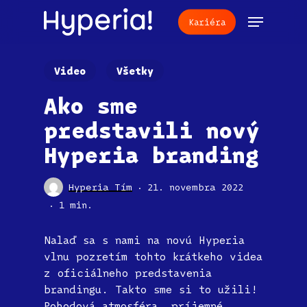
Skip
Menu
Kariéra
to
main
content
Video
Všetky
Ako sme
predstavili nový
Hyperia branding
Hyperia Tím
21. novembra 2022
1 min.
Nalaď sa s nami na novú Hyperia
vlnu pozretím tohto krátkeho videa
z oficiálneho predstavenia
brandingu. Takto sme si to užili!
Pohodová atmosféra, príjemné