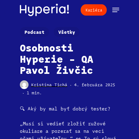
Skip
Menu
Kariéra
to
main
content
Podcast
Všetky
Osobnosti
Hyperie – QA
Pavol Živčic
Kristína Tichá
4. februára 2025
1 min.
🔍 Aký by mal byť dobrý tester?
„Musí si vedieť zložiť ružové
okuliare a pozerať sa na veci
očami užívateľov.“ 👀 To sú slová