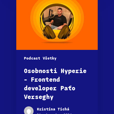
Podcast
Všetky
Osobnosti Hyperie
– Frontend
developer Paťo
Verseghy
Kristína Tichá