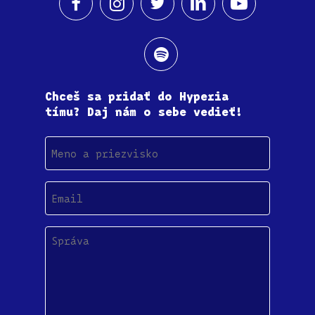
Chceš sa pridať do Hyperia
tímu? Daj nám o sebe vedieť!
Meno
a
priezvisko
Email
(Povinné)
Správa