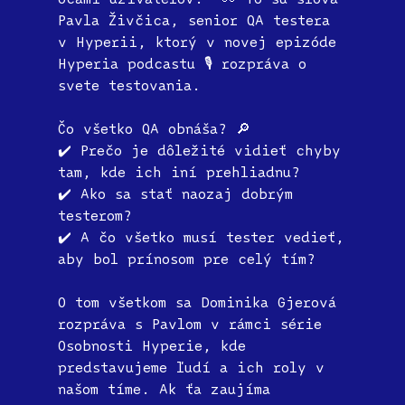
Pavla Živčica, senior QA testera
v Hyperii, ktorý v novej epizóde
Hyperia podcastu 🎙️ rozpráva o
svete testovania.
Čo všetko QA obnáša? 🔎
✔️ Prečo je dôležité vidieť chyby
tam, kde ich iní prehliadnu?
✔️ Ako sa stať naozaj dobrým
testerom?
✔️ A čo všetko musí tester vedieť,
aby bol prínosom pre celý tím?
O tom všetkom sa Dominika Gjerová
rozpráva s Pavlom v rámci série
Osobnosti Hyperie, kde
predstavujeme ľudí a ich roly v
našom tíme. Ak ťa zaujíma