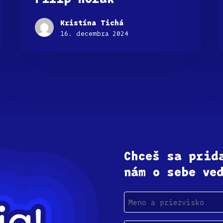
Kristína Tichá
16. decembra 2024
Chceš sa prid
nám o sebe ve
Meno
a
priezvisko