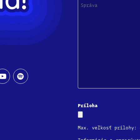
Správa
Príloha
Max. veľkosť prílohy: 
Informácie o spracúva