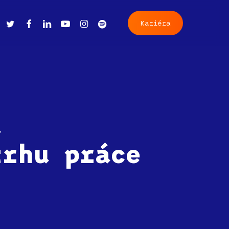
twitter
facebook
linkedin
youtube
instagram
spotify
K
a
r
i
é
r
a
u
trhu práce