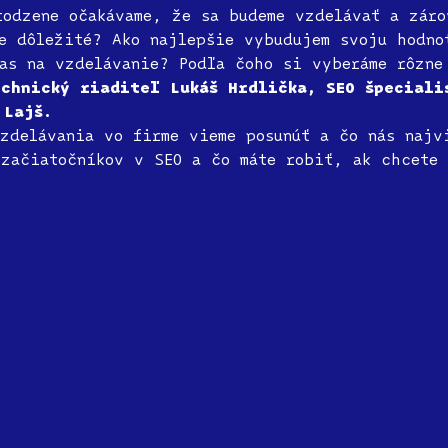
odzene očakávame, že sa budeme vzdelávať a záro
e dôležité? Ako najlepšie vybudujem svoju hodno
as na vzdelávanie? Podľa čoho si vyberáme rôzne
echnický riaditeľ Lukáš Hrdlička, SEO špeciali
 Lajš.
zdelávania vo firme vieme posunúť a čo nás najv
 začiatočníkov v SEO a čo máte robiť, ak chcete