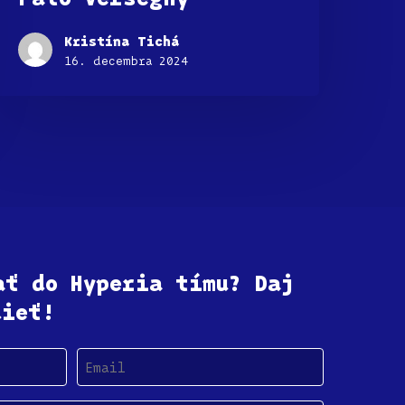
Kristína Tichá
16. decembra 2024
ať do Hyperia tímu? Daj
dieť!
Email
(Povinné)