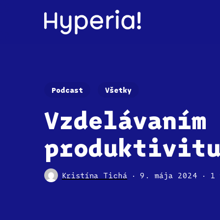
Skip
to
main
content
Podcast
Všetky
Vzdelávaním
produktivit
Kristína Tichá
9. mája 2024
1 