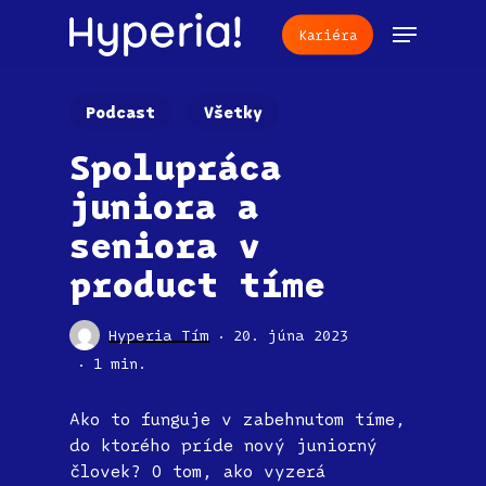
Skip
Menu
Kariéra
to
main
content
Podcast
Všetky
Spolupráca
juniora a
seniora v
product tíme
Hyperia Tím
20. júna 2023
1 min.
Ako to funguje v zabehnutom tíme,
do ktorého príde nový juniorný
človek? O tom, ako vyzerá