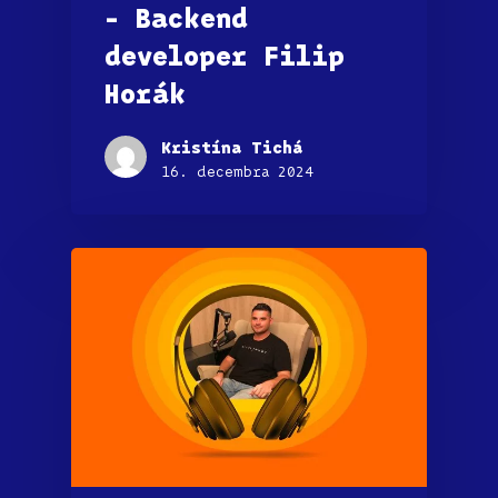
– Backend
developer Filip
Horák
Kristína Tichá
16. decembra 2024