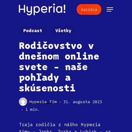
Skip
Menu
Kariéra
to
main
content
Podcast
Všetky
Rodičovstvo v
dnešnom online
svete – naše
pohľady a
skúsenosti
Hyperia Tím
31. augusta 2023
1 min.
Traja rodičia z nášho Hyperia
tímu – Janka, Zuzka a Lubiak – sa