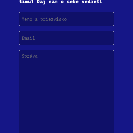
tímu? Daj nám o sebe vedieť!
Meno
a
priezvisko
Email
(Povinné)
Správa