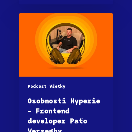
Podcast
Všetky
Osobnosti Hyperie
– Frontend
developer Paťo
Verseghy