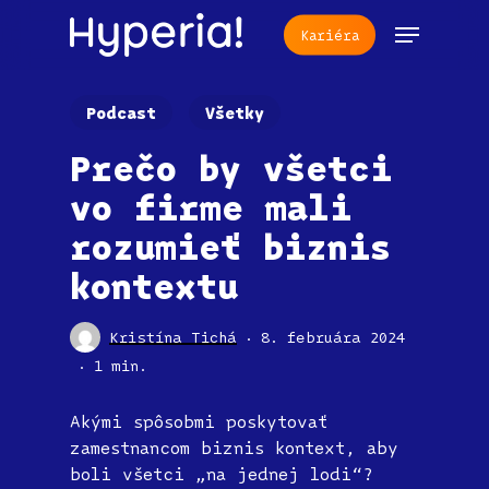
Skip
Menu
Kariéra
to
main
content
Podcast
Všetky
Prečo by všetci
vo firme mali
rozumieť biznis
kontextu
Kristína Tichá
8. februára 2024
1 min.
Akými spôsobmi poskytovať
zamestnancom biznis kontext, aby
boli všetci „na jednej lodi“?