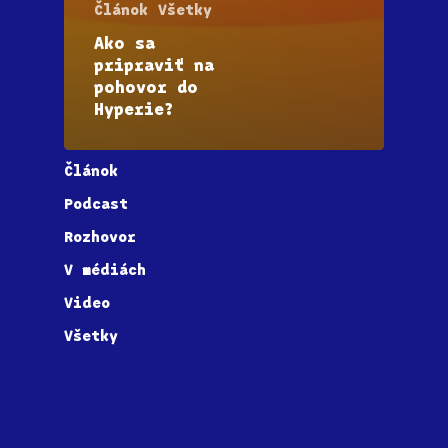
Článok
Všetky
Ako sa
pripraviť na
pohovor do
Hyperie?
Článok
Podcast
Rozhovor
V médiách
Video
Všetky