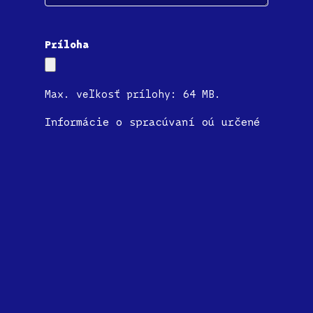
Príloha
Max. veľkosť prílohy: 64 MB.
Informácie o spracúvaní oú určené
pre uchádzačov o zamestnanie
Súhlas
Súhlas so spracúvaním oú na účel
tvorby databázy uchádzačov o
zamestnanie
CAPTCHA