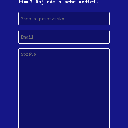
tímu? Daj nám o sebe vedieť!
Meno
a
priezvisko
Email
(Povinné)
Správa