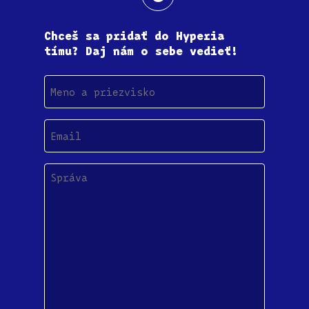
Chceš sa pridať do Hyperia
tímu? Daj nám o sebe vedieť!
Meno
a
priezvisko
Email
(Povinné)
Správa