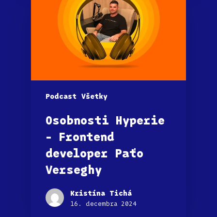
Podcast
Všetky
Osobnosti Hyperie
– Frontend
developer Paťo
Verseghy
Kristína Tichá
16. decembra 2024