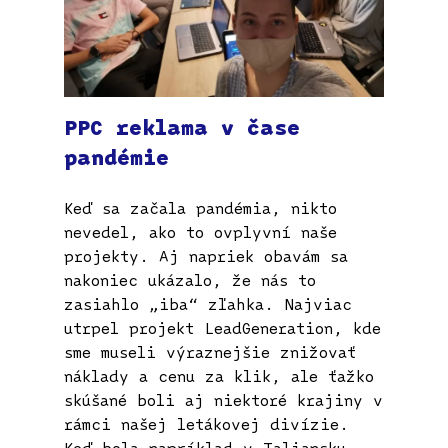
PPC reklama v čase
pandémie
Keď sa začala pandémia, nikto
nevedel, ako to ovplyvní naše
projekty. Aj napriek obavám sa
nakoniec ukázalo, že nás to
zasiahlo „iba“ zľahka. Najviac
utrpel projekt LeadGeneration, kde
sme museli výraznejšie znižovať
náklady a cenu za klik, ale ťažko
skúšané boli aj niektoré krajiny v
rámci našej letákovej divízie.
Keď bola napríklad v Taliansku