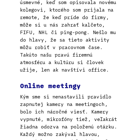
úsmevné, keď som opisovala novému
kolegovi, ktorého som prijala na
remote, že keď príde do firmy,
môže si u nás zahrať kalčeto,
FIFU, NHL či ping-pong. Nešlo mu
do hlavy, že sa tieto aktivity
môžu robiť v pracovnom čase.
Takúto našu pravú firemnú
atmosféru a kultúru si človek
užije, len ak navštívi office.
Online meetingy
Kým sme si nenastavili pravidlo
zapnutej kamery na meetingoch,
bolo ich náročné viesť. Kamery
vypnuté, mikrofóny tiež, veľakrát
žiadna odozva na položenú otázku.
Každý možno zakýval hlavou,