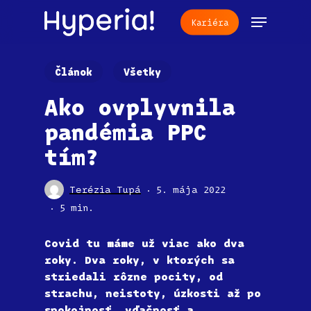
Skip
Menu
Kariéra
to
main
content
Článok
Všetky
Ako ovplyvnila
pandémia PPC
tím?
Terézia Tupá
5. mája 2022
5 min.
Covid tu máme už viac ako dva
roky. Dva roky, v ktorých sa
striedali rôzne pocity, od
strachu, neistoty, úzkosti až po
spokojnosť, vďačnosť a