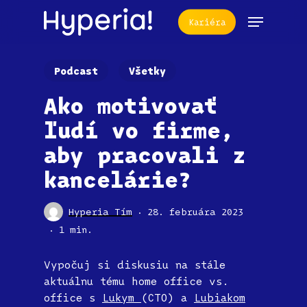
Skip
Menu
Kariéra
to
main
content
Podcast
Všetky
Ako motivovať
ľudí vo firme,
aby pracovali z
kancelárie?
Hyperia Tím
28. februára 2023
1 min.
Vypočuj si diskusiu na stále
aktuálnu tému home office vs.
office s
Lukym
(CTO) a
Lubiakom