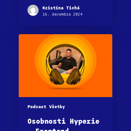
Kristína Tichá
16. decembra 2024
Podcast
Všetky
Osobnosti Hyperie
– Frontend