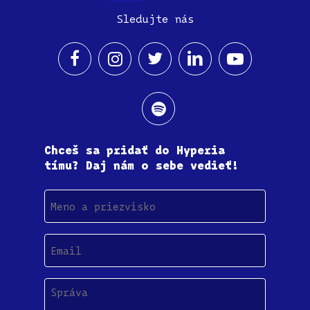
Sledujte nás
Chceš sa pridať do Hyperia
tímu? Daj nám o sebe vedieť!
Meno
a
priezvisko
Email
(Povinné)
Správa