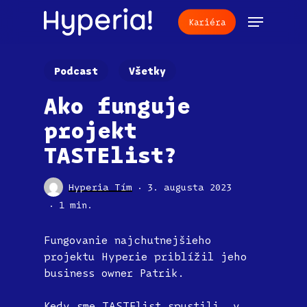
Skip
Menu
Kariéra
to
main
content
Podcast
Všetky
Ako funguje
projekt
TASTElist?
Hyperia Tím
3. augusta 2023
1 min.
Fungovanie najchutnejšieho
projektu Hyperie priblížil jeho
business owner Patrik.
Kedy sme TASTElist spustili, v