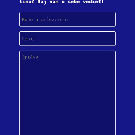
tímu? Daj nám o sebe vedieť!
Meno
a
priezvisko
Email
(Povinné)
Správa