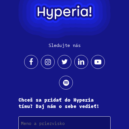
Sledujte nás
Chceš sa pridať do Hyperia
tímu? Daj nám o sebe vedieť!
Meno
a