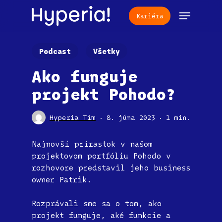
Skip
Menu
Kariéra
to
main
content
Podcast
Všetky
Ako funguje
projekt Pohodo?
Hyperia Tím
8. júna 2023
1 min.
Najnovší prírastok v našom
projektovom portfóliu Pohodo v
rozhovore predstavil jeho business
owner Patrik.
Rozprávali sme sa o tom, ako
projekt funguje, aké funkcie a