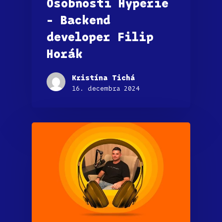
Osobnosti Hyperie
– Backend
developer Filip
Horák
Kristína Tichá
16. decembra 2024