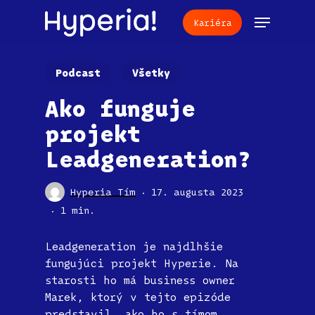
Skip
Menu
Kariéra
to
main
content
Podcast
Všetky
Ako funguje
projekt
Leadgeneration?
Hyperia Tím
17. augusta 2023
1 min.
Leadgeneration je najdlhšie
fungujúci projekt Hyperie. Na
starosti ho má business owner
Marek, ktorý v tejto epizóde
predstavil, ako ho s tímom