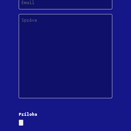
(Povinné)
Správa
Príloha