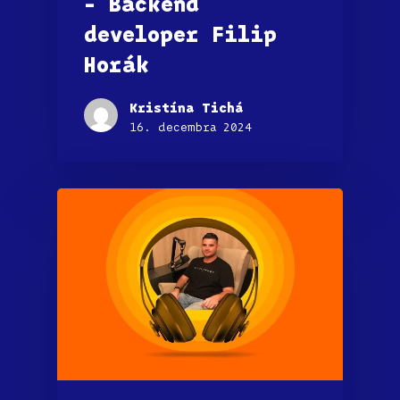
– Backend
developer Filip
Horák
Kristína Tichá
16. decembra 2024