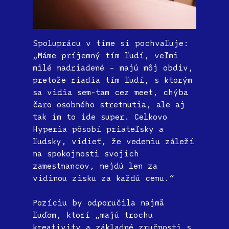
Spoluprácu v tíme si pochvaľuje:
„Máme príjemný tím ľudí, veľmi
milé nadriadené – majú môj obdiv,
pretože riadia tím ľudí, s ktorým
sa vidia sem-tam cez meet, chýba
čaro osobného stretnutia, ale aj
tak im to ide super. Celkovo
Hyperia pôsobí priateľsky a
ľudsky, vidieť, že vedeniu záleží
na spokojnosti svojich
zamestnancov, nejdú len za
vidinou zisku za každú cenu.“
Pozíciu by odporučila najmä
ľuďom, ktorí „majú trochu
kreativity a základné zručnosti s