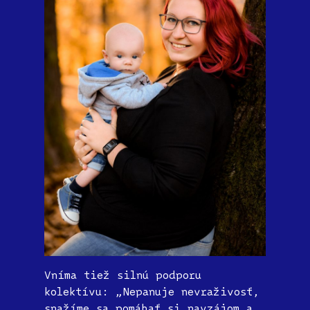
Vníma tiež silnú podporu
kolektívu: „Nepanuje nevraživosť,
snažíme sa pomáhať si navzájom a