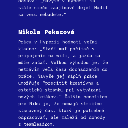
dodáva: „navyše v Hyperii sa
stále niečo zaujímavé deje! Nudiť
sa veru nebudete.“
Nikola Pekarová
Prácu v Hyperii hodnotí veľmi
kladne: „Stačí mať počítač s
pripojením na wifi, a jazda sa
môže začať. Veľkou výhodou je, že
netrávim veľa času dochádzaním do
práce. Navyše jej náplň práce
umožňuje “precítiť kreatívnu a
estetickú stránku pri vytváraní
nových letákov.“ Ďalším benefitom
pre Niku je, že nemajú striktne
stanovený čas, ktorý je potrebné
odpracovať, ale záleží od dohody
s teamleadrom.