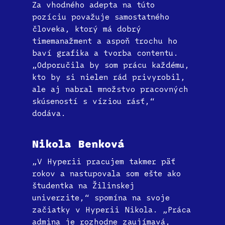
Za vhodného adepta na túto
pozíciu považuje samostatného
človeka, ktorý má dobrý
timemanažment a aspoň trochu ho
baví grafika a tvorba contentu.
„Odporučila by som prácu každému,
kto by si nielen rád privyrobil,
ale aj nabral množstvo pracovných
skúseností s víziou rásť,“
dodáva.
Nikola Benková
„V Hyperii pracujem takmer päť
rokov a nastupovala som ešte ako
študentka na Žilinskej
univerzite,“ spomína na svoje
začiatky v Hyperii Nikola. „Práca
admina je rozhodne zaujímavá,