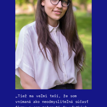
„Tiež ma veľmi teší, že som
vnímaná ako neodmysliteľná súčasť