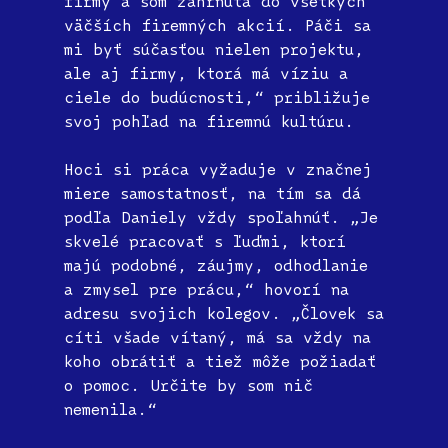
firmy a som zahrnutá do všetkých
väčších firemných akcií. Páči sa
mi byť súčasťou nielen projektu,
ale aj firmy, ktorá má víziu a
ciele do budúcnosti,“ približuje
svoj pohľad na firemnú kultúru.
Hoci si práca vyžaduje v značnej
miere samostatnosť, na tím sa dá
podľa Daniely vždy spoľahnúť. „Je
skvelé pracovať s ľuďmi, ktorí
majú podobné, záujmy, odhodlanie
a zmysel pre prácu,“ hovorí na
adresu svojich kolegov. „Človek sa
cíti všade vítaný, má sa vždy na
koho obrátiť a tiež môže požiadať
o pomoc. Určite by som nič
nemenila.“