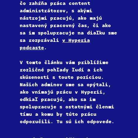
čo zahŕňa práca content
administrátorov, s akými
nástrojmi pracujú, ako majú
nastavený pracovný čas, či ako
sa im spolupracuje na diaľku sme
sa rozprávali
v Hyperia
podcaste
.
V tomto článku vám priblížime
rozličné pohľady ľudí a ich
skúsenosti s touto pozíciou.
Našich adminov sme sa opýtali,
ako vnímajú prácu v Hyperii,
odkiaľ pracujú, ako sa im
spolupracuje s ostatnými členmi
tímu a komu by túto prácu
odporučili. Tu sú ich odpovede.