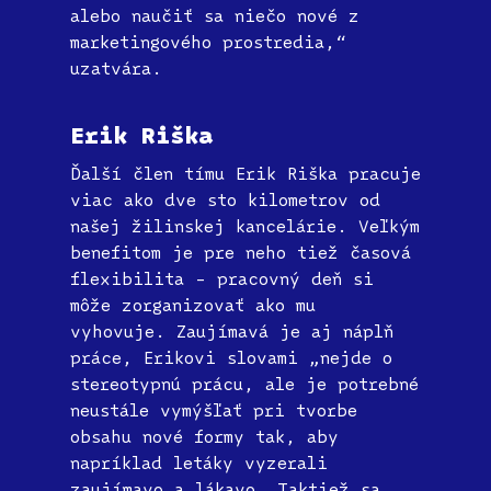
alebo naučiť sa niečo nové z
marketingového prostredia,“
uzatvára.
Erik Riška
Ďalší člen tímu Erik Riška pracuje
viac ako dve sto kilometrov od
našej žilinskej kancelárie. Veľkým
benefitom je pre neho tiež časová
flexibilita – pracovný deň si
môže zorganizovať ako mu
vyhovuje. Zaujímavá je aj náplň
práce, Erikovi slovami „nejde o
stereotypnú prácu, ale je potrebné
neustále vymýšľať pri tvorbe
obsahu nové formy tak, aby
napríklad letáky vyzerali
zaujímavo a lákavo. Taktiež sa