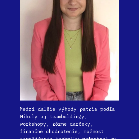
Medzi ďalšie výhody patria podľa
Nikoly aj teambuldingy,
workshopy, rôzne darčeky,
finančné ohodnotenie, možnosť
zapožičania techniky potrebnej na