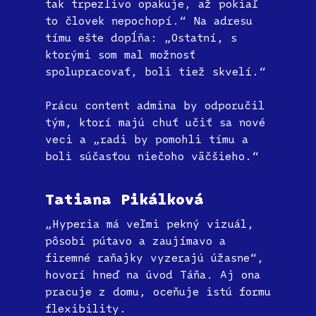
tak trpezlivo opakuje, až pokiaľ
to človek nepochopí.“ Na adresu
tímu ešte dopĺňa: „Ostatní, s
ktorými som mal možnosť
spolupracovať, boli tiež skvelí.“
Prácu content admina by odporučil
tým, ktorí majú chuť učiť sa nové
veci a „radi by pomohli tímu a
boli súčasťou niečoho väčšieho.“
Tatiana Pikálková
„Hyperia má veľmi pekný vizuál,
pôsobí pútavo a zaujímavo a
firemné raňajky vyzerajú úžasne“,
hovorí hneď na úvod Táňa. Aj ona
pracuje z domu, oceňuje istú formu
flexibility.