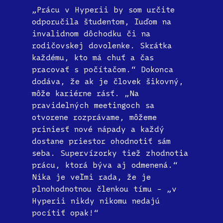
„Prácu v Hyperii by som určite
odporučila študentom, ľuďom na
invalidnom dôchodku či na
rodičovskej dovolenke. Skrátka
každému, kto má chuť a čas
pracovať s počítačom.“ Dokonca
dodáva, že ak je človek šikovný,
môže kariérne rásť. „Na
pravidelných meetingoch sa
otvorene rozprávame, môžeme
priniesť nové nápady a každý
dostane priestor ohodnotiť sám
seba. Supervízorky tiež zhodnotia
prácu, ktorá býva aj odmenená.“
Nika je veľmi rada, že je
plnohodnotnou členkou tímu – „v
Hyperii nikdy nikomu nedajú
pocítiť opak!“