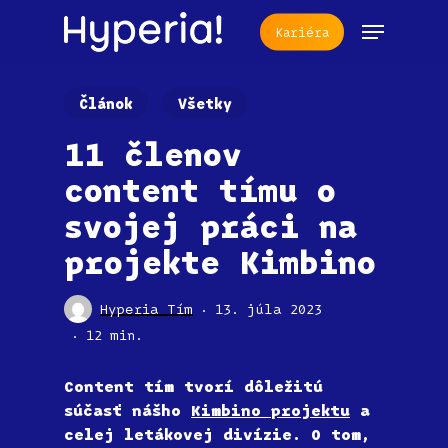
Skip
Menu
Kariéra
to
main
content
Článok
Všetky
11 členov
content tímu o
svojej práci na
projekte Kimbino
Hyperia Tím
13. júla 2023
12 min.
Content tím tvorí dôležitú
súčasť nášho
Kimbino projektu
a
celej letákovej divízie. O tom,