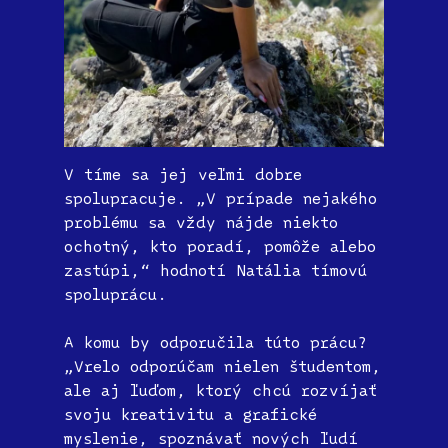
V tíme sa jej veľmi dobre
spolupracuje. „V prípade nejakého
problému sa vždy nájde niekto
ochotný, kto poradí, pomôže alebo
zastúpi,“ hodnotí Natália tímovú
spoluprácu.
A komu by odporučila túto prácu?
„Vrelo odporúčam nielen študentom,
ale aj ľuďom, ktorý chcú rozvíjať
svoju kreativitu a grafické
myslenie, spoznávať nových ľudí