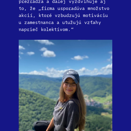
prezrádza a ďalej vyzdvihuje aj
to, že „firma usporadúva množstvo
akcií, ktoré vzbudzujú motiváciu
u zamestnanca a utužujú vzťahy
naprieč kolektívom.“