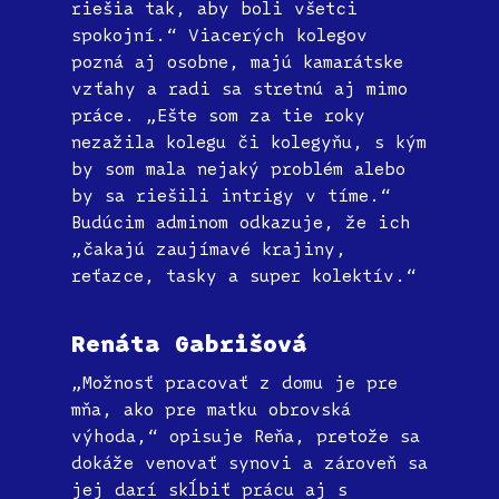
riešia tak, aby boli všetci
spokojní.“ Viacerých kolegov
pozná aj osobne, majú kamarátske
vzťahy a radi sa stretnú aj mimo
práce. „Ešte som za tie roky
nezažila kolegu či kolegyňu, s kým
by som mala nejaký problém alebo
by sa riešili intrigy v tíme.“
Budúcim adminom odkazuje, že ich
„čakajú zaujímavé krajiny,
reťazce, tasky a super kolektív.“
Renáta Gabrišová
„Možnosť pracovať z domu je pre
mňa, ako pre matku obrovská
výhoda,“ opisuje Reňa, pretože sa
dokáže venovať synovi a zároveň sa
jej darí skĺbiť prácu aj s