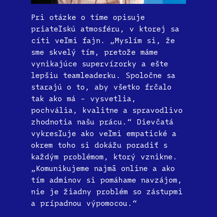
Pri otázke o tíme opisuje
priateľskú atmosféru, v ktorej sa
cíti veľmi fajn. „Myslím si, že
sme skvelý tím, pretože máme
vynikajúce supervízorky a ešte
lepšiu teamleaderku. Spoločne sa
starajú o to, aby všetko frčalo
tak ako má – vysvetlia,
pochvália, kvalitne a spravodlivo
zhodnotia našu prácu.“ Dievčatá
vykresľuje ako veľmi empatické a
okrem toho si dokážu poradiť s
každým problémom, ktorý vznikne.
„Komunikujeme najmä online a ako
tím adminov si pomáhame navzájom,
nie je žiadny problém so zástupmi
a prípadnou výpomocou.“