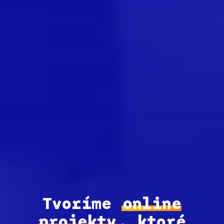
Tvoríme
online
projekty
, ktoré